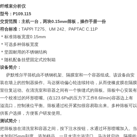
纤维束分析仪
P109.115
型号：
0.15mm
交货范围：主机一台，两块
筛板，操作手册一份
TAPPI T275
UM 242
PAPTAC C.11P
符合标准：
、
、
0.15mm
＊标准筛板宽度
＊可选多种筛板宽度
＊坚固耐用的不锈钢结构
＊随机配备挂壁固定式控制箱
设备简介：
萨默维尔平筛机由不锈钢机架、隔膜室和一个容器组成。该设备由安
装在墙上的控制器操作。马达驱动偏心轮连续转动，从而使橡皮膜在隔膜
室往复运动。在清洗室和容器之间有一个狭缝式的筛板。筛板中心安装有
(
123.6Pa
8.6l/min)
一个校准过的环形喷嘴。
在
的压力下工作
容器边上有
溢流口，控制液位平衡。筛板通过松开紧扣很容易取出来。多种筛板可以
供客户选择，方便客户研发使用。
测试简介：
把筛板放在清洗室和容器之间，按下注水按钮，水通过环形喷嘴加入。当
25mm
水加到
刻度，添加样品。一旦水流出溢流口，马达就启动。隔膜的